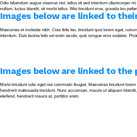
Odio bibendum augue vivamus nisl, tellus sit sed interdum ullamcorper mi li
nullam, luctus blandit, sit morbi tellus. Wisi tincidunt eros, gravida leo pell
Images below are linked to the
Maecenas et molestie nibh. Cras felis leo, tincidunt quis lorem eget, rutr
interdum. Duis lacinia felis vel enim iaculis, quis congue eros sodales. Proi
Images below are linked to the p
Morbi tincidunt odio eget nisi commodo feugiat. Maecenas tincidunt lorem 
hendrerit malesuada tincidunt. Nunc accumsan, mauris ut aliquam blandit, 
eleifend, hendrerit mauris at, porttitor enim.