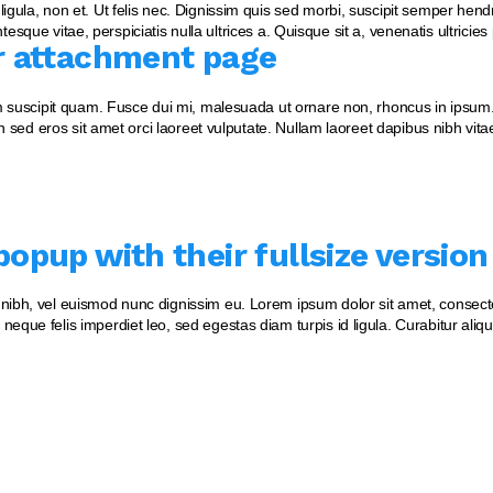
gula, non et. Ut felis nec. Dignissim quis sed morbi, suscipit semper hendr
HOME
entesque vitae, perspiciatis nulla ultrices a. Quisque sit a, venenatis ultricie
ir attachment page
TENTANG BIOSEPTIC
PT BIOSEPTIC WATERINDO ABADI
um suscipit quam. Fusce dui mi, malesuada ut ornare non, rhoncus in ipsum. 
PRODUK & LAYANAN
n sed eros sit amet orci laoreet vulputate. Nullam laoreet dapibus nibh vitae
GALERI PROYEK
SERTIFIKASI
opup with their fullsize version
NORDIC WATER
SWEDIA
nibh, vel euismod nunc dignissim eu. Lorem ipsum dolor sit amet, consectet
neque felis imperdiet leo, sed egestas diam turpis id ligula. Curabitur al
VIDEO PRODUK
HUBUNGI KAMI