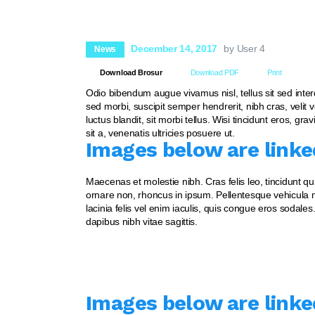
December 14, 2017
by User 4
News
Download Brosur
Download PDF
Print
Odio bibendum augue vivamus nisl, tellus sit sed inter
sed morbi, suscipit semper hendrerit, nibh cras, velit
luctus blandit, sit morbi tellus. Wisi tincidunt eros, gra
sit a, venenatis ultricies posuere ut.
Images below are linke
Maecenas et molestie nibh. Cras felis leo, tincidunt q
ornare non, rhoncus in ipsum. Pellentesque vehicula ma
lacinia felis vel enim iaculis, quis congue eros sodales
dapibus nibh vitae sagittis.
Images below are linke