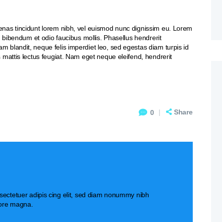
enas tincidunt lorem nibh, vel euismod nunc dignissim eu. Lorem
m bibendum et odio faucibus mollis. Phasellus hendrerit
 blandit, neque felis imperdiet leo, sed egestas diam turpis id
 mattis lectus feugiat. Nam eget neque eleifend, hendrerit
Share
0
sectetuer adipis cing elit, sed diam nonummy nibh
lore magna.