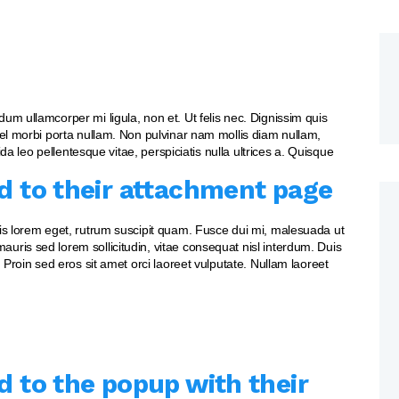
dum ullamcorper mi ligula, non et. Ut felis nec. Dignissim quis
 vel morbi porta nullam. Non pulvinar nam mollis diam nullam,
vida leo pellentesque vitae, perspiciatis nulla ultrices a. Quisque
d to their attachment page
uis lorem eget, rutrum suscipit quam. Fusce dui mi, malesuada ut
uris sed lorem sollicitudin, vitae consequat nisl interdum. Duis
. Proin sed eros sit amet orci laoreet vulputate. Nullam laoreet
d to the popup with their