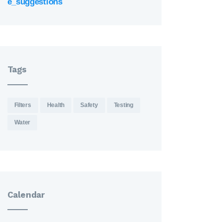
e_suggestions
Tags
Filters
Health
Safety
Testing
Water
Calendar